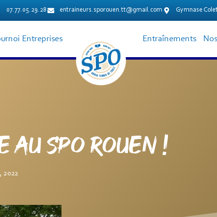
07.77.05.29.28
entraineurs.sporouen.tt@gmail.com
Gymnase Colet
urnoi Entreprises
Entraînements
Nos
e au SPO Rouen !
, 2022