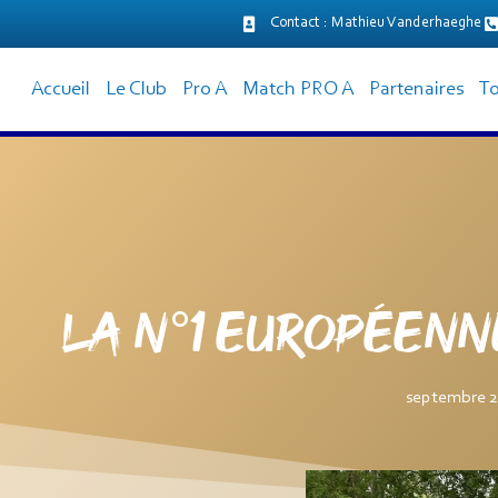
Contact : Mathieu Vanderhaeghe
principal
Accueil
Le Club
Pro A
Match PRO A
Partenaires
To
La N°1 européenn
septembre 2