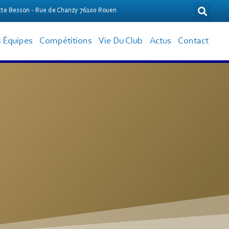
te Besson - Rue de Chanzy 76100 Rouen
 Équipes
Compétitions
Vie Du Club
Actus
Contact