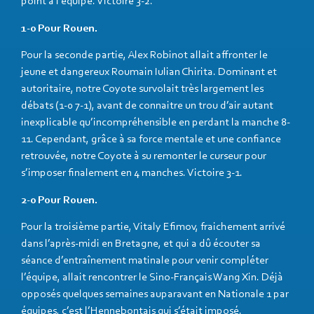
point à l’équipe. Victoire 3-2.
1-0 Pour Rouen.
Pour la seconde partie, Alex Robinot allait affronter le
jeune et dangereux Roumain Iulian Chirita. Dominant et
autoritaire, notre Coyote survolait très largement les
débats (1-0 7-1), avant de connaitre un trou d’air autant
inexplicable qu’incompréhensible en perdant la manche 8-
11. Cependant, grâce à sa force mentale et une confiance
retrouvée, notre Coyote à su remonter le curseur pour
s’imposer finalement en 4 manches. Victoire 3-1.
2-0 Pour Rouen.
Pour la troisième partie, Vitaly Efimov, fraichement arrivé
dans l’après-midi en Bretagne, et qui a dû écouter sa
séance d’entraînement matinale pour venir compléter
l’équipe, allait rencontrer le Sino-Français Wang Xin. Déjà
opposés quelques semaines auparavant en Nationale 1 par
équipes, c’est l’Hennebontais qui s’était imposé.