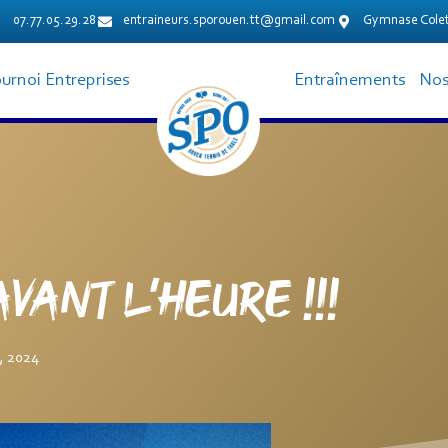
07.77.05.29.28
entraineurs.sporouen.tt@gmail.com
Gymnase Colet
urnoi Entreprises
Entraînements
Nos
ANT L’HEURE !!!
, 2024