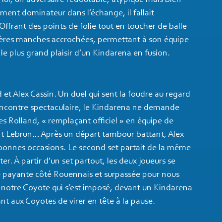
 à lui, un adversaire redoutable, atypique mais bien
ment dominateur dans l’échange, il fallait
ffrant des points de folie tout en toucher de balle
mières manches accrochées, permettant à son équipe
 le plus grand plaisir d’un Kindarena en fusion.
 et Alex Cassin. Un duel qui sent la foudre au regard
encontre spectaculaire, le Kindarena ne demande
es Rolland, « remplaçant officiel » en équipe de
ant Lebrun… Après un départ tambour battant, Alex
 bonnes occasions. Le second set partait de la même
er. À partir d’un set partout, les deux joueurs se
été payante côté Rouennais et surpassée pour nous
t notre Coyote qui s’est imposé, devant un Kindarena
nt aux Coyotes de virer en tête à la pause.