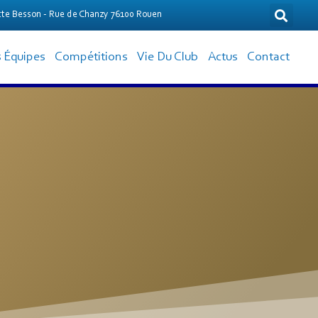
te Besson - Rue de Chanzy 76100 Rouen
 Équipes
Compétitions
Vie Du Club
Actus
Contact