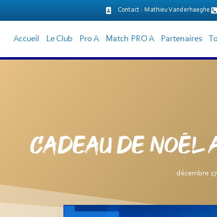
Contact : Mathieu Vanderhaeghe
principal
Accueil
Le Club
Pro A
Match PRO A
Partenaires
To
CADEAU DE NOËL AV
décembre 17