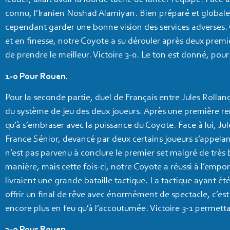
leader, allait avoir la lourde tâche de lancer l’équipe. Face
connu, l’Iranien Noshad Alamiyan. Bien préparé et globale
cependant garder une bonne vision des services adverses. O
et en finesse, notre Coyote a su dérouler après deux pre
de prendre le meilleur. Victoire 3-0. Le ton est donné, pour
1-0 Pour Rouen.
Pour la seconde partie, duel de Français entre Jules Rolland
du système de jeu des deux joueurs. Après une première r
qu’à s’embraser avec la puissance du Coyote. Face à lui, Jul
France Sénior, devancé par deux certains joueurs s’appel
n’est pas parvenu à conclure le premier set malgré de très
manière, mais cette fois-ci, notre Coyote a réussi à l’emport
livraient une grande bataille tactique. La tactique ayant 
offrir un final de rêve avec énormément de spectacle, c’es
encore plus en feu qu’à l’accoutumée. Victoire 3-1 permetta