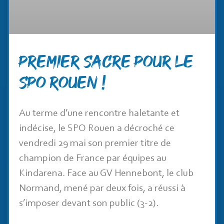
Premier sacre pour le
SPO Rouen !
Au terme d’une rencontre haletante et
indécise, le SPO Rouen a décroché ce
vendredi 29 mai son premier titre de
champion de France par équipes au
Kindarena. Face au GV Hennebont, le club
Normand, mené par deux fois, a réussi à
s’imposer devant son public (3-2).