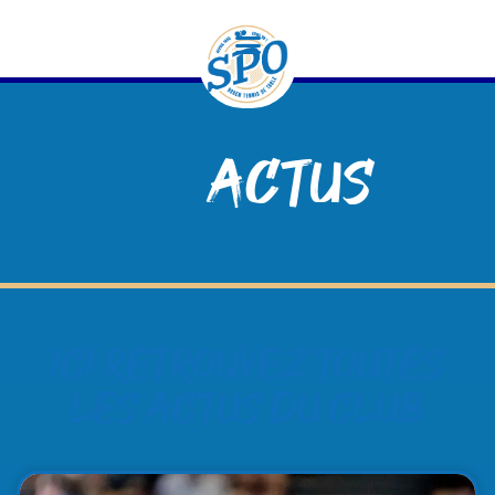
contenu
principal
Actus
Ici retrouvez toutes
les actus du club