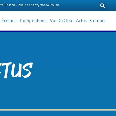
te Besson - Rue de Chanzy 76100 Rouen
 Équipes
Compétitions
Vie Du Club
Actus
Contact
tus