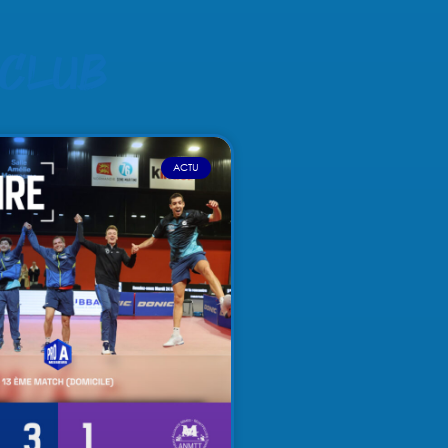
 club
ACTU