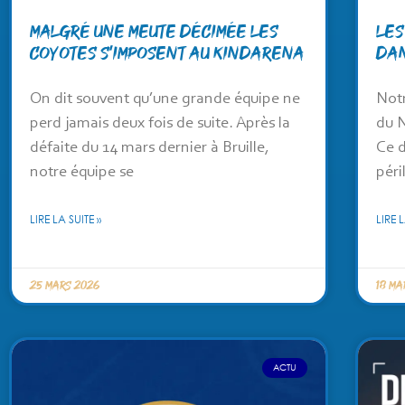
Malgré une meute décimée les
Les
coyotes s’imposent au Kindarena
dan
On dit souvent qu’une grande équipe ne
Notr
perd jamais deux fois de suite. Après la
du 
défaite du 14 mars dernier à Bruille,
Ce d
notre équipe se
péri
LIRE LA SUITE »
LIRE L
25 mars 2026
18 ma
ACTU