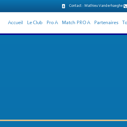
Contact : Mathieu Vanderhaeghe
principal
Accueil
Le Club
Pro A
Match PRO A
Partenaires
To