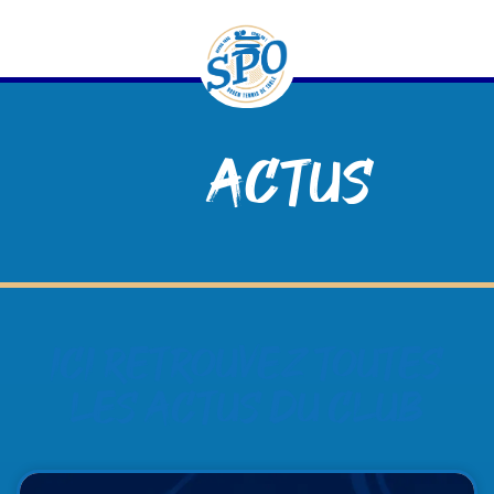
contenu
principal
Actus
Ici retrouvez toutes
les actus du club