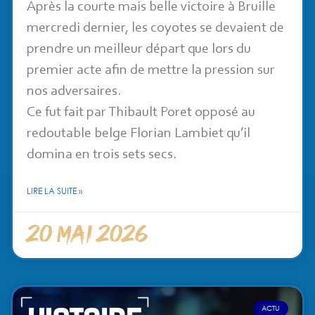
Après la courte mais belle victoire à Bruille
mercredi dernier, les coyotes se devaient de
prendre un meilleur départ que lors du
premier acte afin de mettre la pression sur
nos adversaires.
Ce fut fait par Thibault Poret opposé au
redoutable belge Florian Lambiet qu’il
domina en trois sets secs.
LIRE LA SUITE »
20 mai 2026
ACTU