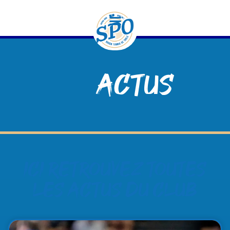
contenu
principal
Actus
Ici retrouvez toutes
les actus du club