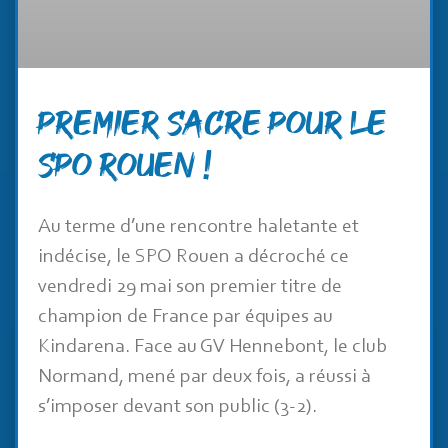
Premier sacre pour le
SPO Rouen !
Au terme d’une rencontre haletante et
indécise, le SPO Rouen a décroché ce
vendredi 29 mai son premier titre de
champion de France par équipes au
Kindarena. Face au GV Hennebont, le club
Normand, mené par deux fois, a réussi à
s’imposer devant son public (3-2).